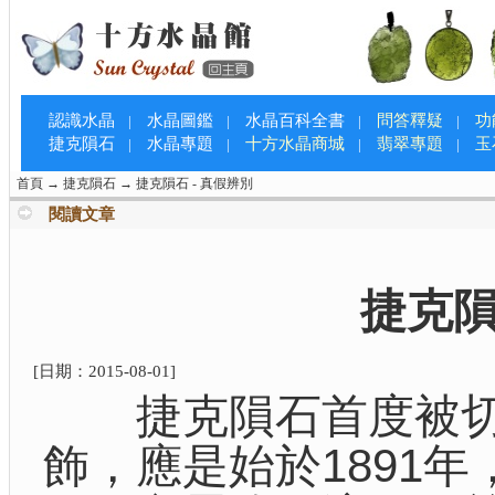
認識水晶
水晶圖鑑
水晶百科全書
問答釋疑
功
|
|
|
|
捷克隕石
水晶專題
十方水晶商城
翡翠專題
玉
|
|
|
|
首頁
→
捷克隕石
→
捷克隕石 - 真假辨別
閱讀文章
捷克
[日期：
2015-08-01
]
捷克隕石首度被切
飾，應是始於1891