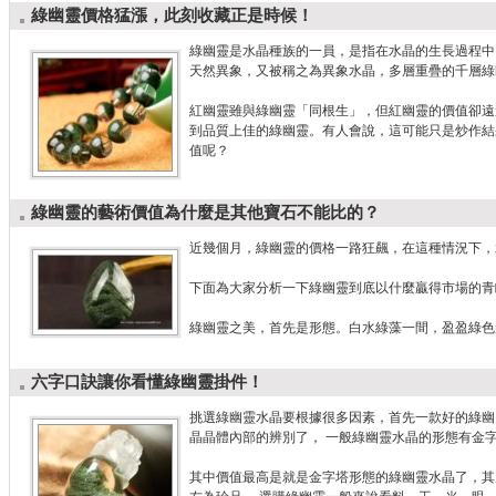
綠幽靈價格猛漲，此刻收藏正是時候！
綠幽靈是水晶種族的一員，是指在水晶的生長過程中
天然異象，又被稱之為異象水晶，多層重疊的千層綠
紅幽靈雖與綠幽靈「同根生」，但紅幽靈的價值卻遠
到品質上佳的綠幽靈。有人會說，這可能只是炒作結
值呢？
綠幽靈的藝術價值為什麼是其他寶石不能比的？
近幾個月，綠幽靈的價格一路狂飆，在這種情況下，
下面為大家分析一下綠幽靈到底以什麼贏得市場的青
綠幽靈之美，首先是形態。白水綠藻一間，盈盈綠色
六字口訣讓你看懂綠幽靈掛件！
挑選綠幽靈水晶要根據很多因素，首先一款好的綠幽
晶晶體內部的辨別了， 一般綠幽靈水晶的形態有金
其中價值最高是就是金字塔形態的綠幽靈水晶了，其