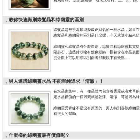
右為珍品。 選購綠幽靈一般來說看料、工、光、眼
教你快速識別綠髮晶和綠幽靈的區別
綠髮晶是被視為最能擬聚正財氣的一種水晶，如果在
綠髮晶和綠幽靈的區別是什麼呢，今天就讓小編來給
綠幽靈和綠髮晶有什麼區別，綠髮晶和綠幽靈其實從
陽起石，這些針狀物有點像髮絲一樣包含在水晶裏面
從外觀上可以明顯區別兩者那麼以下有幾點.....
男人選購綠幽靈水晶 不能單純追求「清澈」！
在水晶家族中，有一種晶體內包含着雲霧或者水草的
定水晶價值的一個因素就是乾淨、清澈，可是因為綠
綠幽靈受青睞不是沒有原因的，男人特別喜歡綠幽靈
有很大的幫助。
什麼樣的綠幽靈最有價值呢？