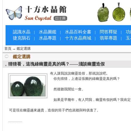
認識水晶
水晶圖鑑
水晶百科全書
問答釋疑
功
|
|
|
|
捷克隕石
水晶專題
十方水晶商城
翡翠專題
玉
|
|
|
|
首頁
→
鑑定選購
鑑定選購
猜猜看，這塊綠幽靈是真的嗎？——淺談幽靈造假
有人讓我說說幽靈造假，那就說說吧。
你先猜猜，上邊這張圖的綠幽靈是真的嗎？
然後聽我閒扯一會。
如果是早幾年，有人問我，幽靈有假的嗎？我肯定
可是現在幽靈越來越貴，造假的筒子們也就都與時俱進了。
................