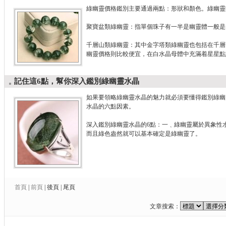
綠幽靈價格鑑別主要通過兩點：形狀和顏色。綠幽靈
聚寶盆類綠幽靈：指單個珠子有一半是幽靈體一般是白
千層山類綠幽靈：其中金字塔類綠幽靈也包括在千層
幽靈價格則比較便宜，在白水晶母體中充滿着星星點
記住這6點，幫你深入鑑別綠幽靈水晶
如果要領略綠幽靈水晶的魅力就必須要懂得鑑別綠幽
水晶的六點因素。
深入鑑別綠幽靈水晶的6點：一﹑綠幽靈屬於異象性
而且綠色盎然就可以基本確定是綠幽靈了。
首頁
|
前頁
|
後頁
|
尾頁
文章搜索：