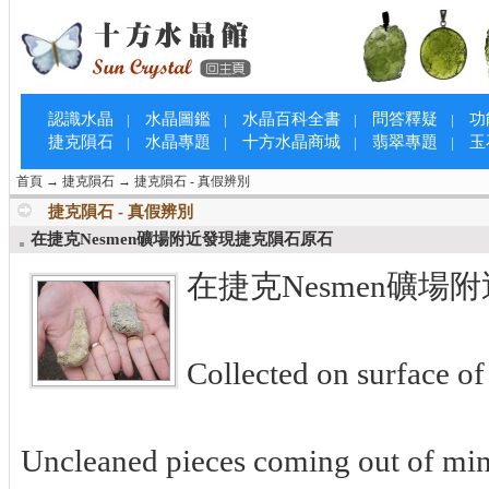
認識水晶
水晶圖鑑
水晶百科全書
問答釋疑
功
|
|
|
|
捷克隕石
水晶專題
十方水晶商城
翡翠專題
玉
|
|
|
|
首頁
→
捷克隕石
→
捷克隕石 - 真假辨別
捷克隕石 - 真假辨別
在捷克Nesmen礦場附近發現捷克隕石原石
在捷克Nesmen礦場
Collected on surface of
Uncleaned pieces coming out of min