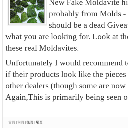
New Fake Moldavite hit
probably from Molds - n
should be a dead Giveaw
what you are looking for. Look at t
these real Moldavites.
Unfortunately I would recommend t
if their products look like the piece
other dealers (though some are now c
Again,This is primarily being seen
首頁
|
前頁
|
後頁
|
尾頁