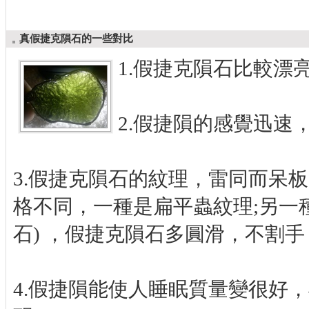
真假捷克隕石的一些對比
1.假捷克隕石比較漂
2.假捷隕的感覺迅速
3.假捷克隕石的紋理，雷同而呆
格不同，一種是扁平蟲紋理;另一
石) ，假捷克隕石多圓滑，不割
4.假捷隕能使人睡眠質量變很好