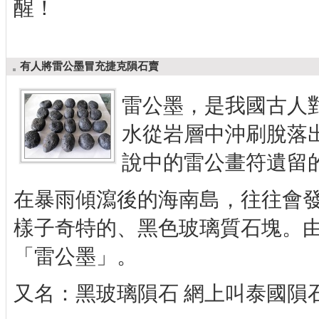
醒！
有人將雷公墨冒充捷克隕石賣
雷公墨，是我國古人
水從岩層中沖刷脫落
說中的雷公畫符遺留
在暴雨傾瀉後的海南島，往往會
樣子奇特的、黑色玻璃質石塊。
「雷公墨」。
又名：黑玻璃隕石 網上叫泰國隕