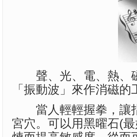
聲、光、電、熱、磁
「振動波」來作消磁的
當人輕輕握拳，讓指
宮穴。可以用黑曜石(