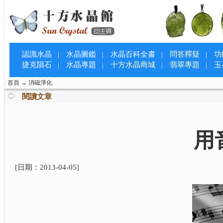
認識水晶
水晶圖鑑
水晶百科全書
問答釋疑
功
|
|
|
|
捷克隕石
水晶專題
十方水晶商城
翡翠專題
玉
|
|
|
|
首頁
→
消磁淨化
閱讀文章
用
[日期：
2013-04-05
]