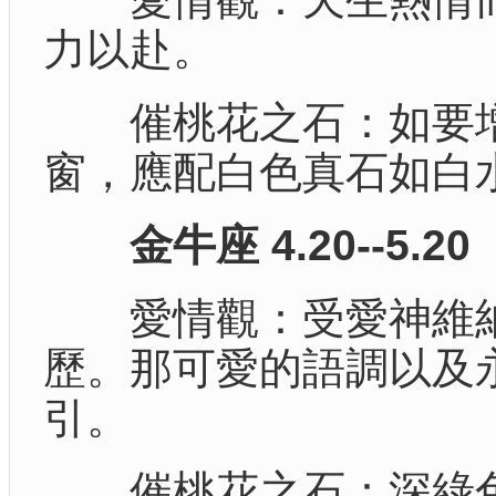
力以赴。
催桃花之石：如要增
窗，應配白色真石如白
金牛座 4.20--5.20
愛情觀：受愛神維納
歷。那可愛的語調以及
引。
催桃花之石：深綠色