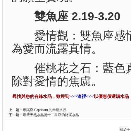
雙魚座 2.19-3.20
愛情觀：雙魚座感情
為愛而流露真情。
催桃花之石：藍色真
除對愛情的焦慮。
尋找與您的有緣水晶，歡迎到
>>>這裡<<<
以優惠價選購水晶
上一篇：
摩羯座 Capricorn 的幸運水晶
下一篇：
哪些天然水晶是十二星座的財運水晶
關於十