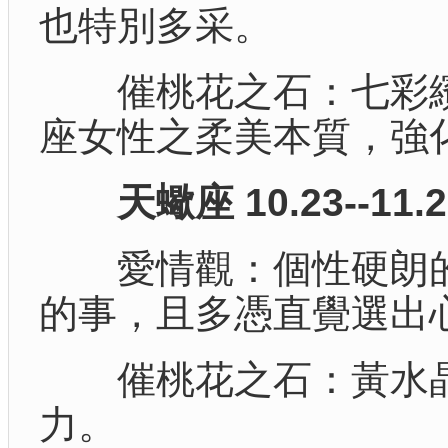
也特別多采。
催桃花之石：七彩繽
座女性之柔美本質，強
天蠍座 10.23--11.2
愛情觀：個性硬朗的
的事，且多憑直覺選出
催桃花之石：黃水晶
力。