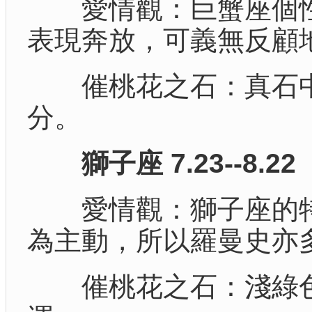
愛情觀：巨蟹座個性
表現奔放，可義無反顧
催桃花之石：真石中
分。
獅子座 7.23--8.22
愛情觀：獅子座的特
為主動，所以羅曼史亦
催桃花之石：淺綠色