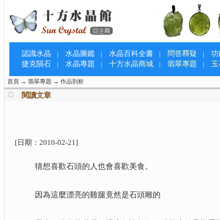
認識水晶
水晶圖鑑
水晶百科全書
問答釋疑
功
|
|
|
|
捷克隕石
水晶專題
十方水晶商城
翡翠專題
玉
|
|
|
|
首頁
→
翡翠專題
→
作品剖析
閱讀文章
[日期：
2010-02-21
]
猜想喜歡石頭的人也會喜歡美食。
因為這麼漂亮的雞腿竟然是石頭雕的