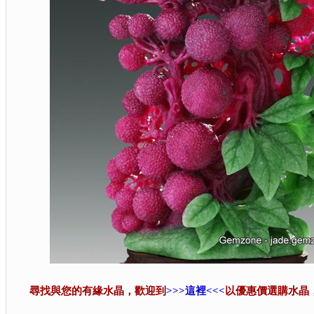
尋找與您的有緣水晶，歡迎到
>>>這裡<<<
以優惠價選購水晶