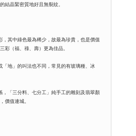
的結晶緊密質地好且無裂紋。
彩，其中綠色最為稀少，故最為珍貴，也是價值
三彩（福、祿、壽）更為佳品。
或「地」的叫法也不同，常見的有玻璃種、冰
係，「三分料、七分工」純手工的雕刻及翡翠顏
，價值連城。