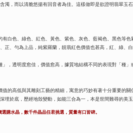
含濁，而以清脆悠揚有回音者為佳。這樣做即是欲證明翡翠玉石
有白色、綠色、紅色、黃色、紫色、灰色、藍褐色、黑色等色
、正、勻為上品，純紫羅蘭，靚翡紅色價值也甚高，紅、綠、白
」，透明度愈佳，價值愈高，據質地結構不同的表現對「種」
值的高低與其雕刻工藝的精細，寓意的巧妙有著十分重要的關
深埋於底，歷經地殼變動，如能三合為一，本是世間難尋的美玉
價選購水晶，數千件晶品任君挑選，質量有口皆碑。