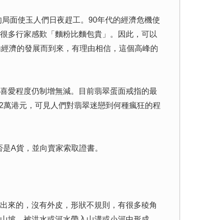
局面使玉人們日夜趕工。90年代的經濟危機使
很多行家感歎「麵粉比麵包貴」。因此，可以
內經濟的發展而到來，有理由相信，這個高峰的
喜愛程度仍制增無減。目前翡翠蛋面戒指的最
212萬港元，可見人們對翡翠迷戀到何種瘋狂的程
是A貨，並向賣家索取證書。
出來的，沒有外皮，形狀不規則，有很多稜角
山坡，被洪水或河水帶入山溝或小河中形成