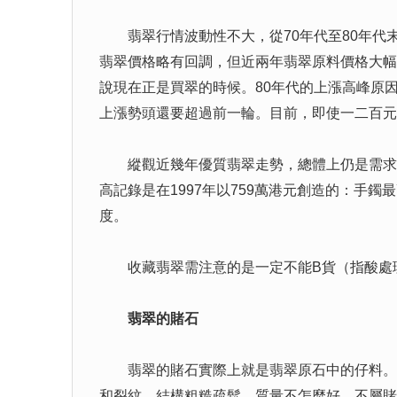
翡翠行情波動性不大，從70年代至80年代末
翡翠價格略有回調，但近兩年翡翠原料價格大幅
說現在正是買翠的時候。80年代的上漲高峰原
上漲勢頭還要超過前一輪。目前，即使一二百元
縱觀近幾年優質翡翠走勢，總體上仍是需求量
高記錄是在1997年以759萬港元創造的：手
度。
收藏翡翠需注意的是一定不能B貨（指酸處理
翡翠的賭石
翡翠的賭石實際上就是翡翠原石中的仔料。翡
和裂紋，結構粗糙疏鬆，質量不怎麼好、不屬賭