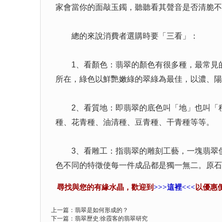
家會當你的面敲玉鐲，聽聽看其聲音是否清脆不
總的來說消費者選購時要「三看」：
1、看顏色：翡翠的顏色有很多種，最常見的
所在，綠色以鮮艷嫩綠的翠綠為最佳，以濃、陽
2、看質地：即翡翠的底色叫「地」也叫「種
種、花青種、油清種、豆青種、干青種等等。
3、看雕工：指翡翠的雕刻工藝，一塊翡翠價
色不同的特徵使每一件成品都是獨一無二。原石
尋找與您的有緣水晶，歡迎到
>>>這裡<<<
以優惠
上一篇：
翡翠是如何形成的？
下一篇：
翡翠歷史:徐霞客的翡翠研究