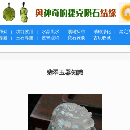
釋疑
功能效用
水晶風水
礦場採訪
消磁淨化
鑑定
|
|
|
|
|
專題
玉石專題
蜜蠟琥珀
寶石雜談
古玩收藏
|
|
|
|
翡翠玉器知識