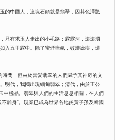
玉的中國人，這塊石頭就是翡翠，因其色澤艷
，只有求玉人走出的小毛路；霧露河，滾滾濁
如入五里霧中。除了蠻煙瘴氣，蚊蟒瘧疾，環
的時間，但由於喜愛翡翠的人們賦予其神奇的文
。明代，我國出現緬甸翡翠；清代，由於王公
為玉中極品。翡翠與人們的生活息息相關，在人們
玉不離身"。現業已成為世界各地炎黃子孫及韓國