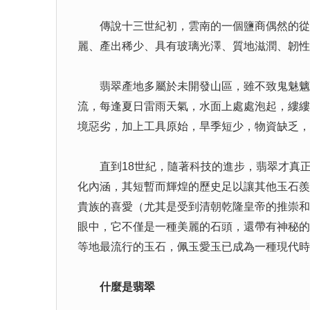
傳說十三世紀初，雲南的一個鹽商偶然的從緬
麗、產出稀少、具有玻璃光澤、質地滋潤、韌性
翡翠產地多屬於未開發山區，雖不致鬼魅魑魍
流，每逢夏日雷雨天氣，水面上處處泡起，縷縷
境惡劣，加上工具原始，旱季短少，物資缺乏，
直到18世紀，隨著科技的進步，翡翠才真正大
化內涵，其短暫而輝煌的歷史足以讓其他玉石羨
貴族的喜愛（尤其是受到清朝乾隆皇帝的推崇和
眼中，它不僅是一種美麗的石頭，還帶有神秘的
等地最流行的玉石，佩玉愛玉已成為一種現代時
什麼是翡翠