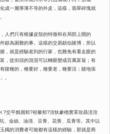
化成一層厚薄不等的外皮，這樣，翡翠碎塊就
。
，人們只有根據皮殼的特徵和在局部上開的
件頗為困難的事。這樣的交易頗似賭博，所以
握，就是經驗老到的行家，也難免有看走眼的
富，從街頭的混混可以轉眼變成百萬富翁；有
有賭種的，種要好，種要老，種要活；賭地張
」。
?交平鷯屑郟?裎藜郟?涫狄豢櫓實睪玫聶浯涫
老坑、金絲、油清、豆青、花青、瓜青等。其中以
玉鐲的消費者可能都有這樣的經驗，那就是商