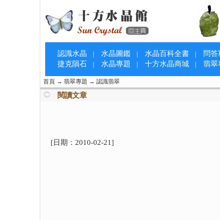
認識水晶
水晶圖鑑
水晶百科全書
問答
|
|
|
捷克隕石
水晶專題
十方水晶商城
翡翠
|
|
|
首頁
→
翡翠專題
→
認識翡翠
閱讀文章
[日期：
2010-02-21
]