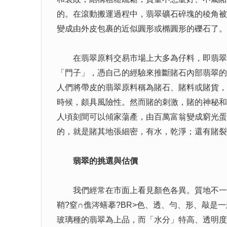
的。在滾動搬運過程中，翡翠礦石碎塊的稜角被
變成由外皮包裹的近似圓形或橢圓形的礫石了。
在翡翠原料交易市場上大多為仔料，即翡翠礫
「門子」，憑自己的經驗來推斷賭石內部翡翠的
人們將帶皮的翡翠原料稱為賭石、賭料或賭貨，
時候，頗具風險性。然而賭的刺激，賭的神秘和
人頃刻間可以傾家蕩產，由百萬富翁變成窮光蛋
的，就是賭其地張細密，有水，乾淨；還有賭裂
翡翠的挑選與估價
我們經常在市面上看見顏色各異。質地不一的各
鞘?窒∩僬涔蟮摹?BR>色、透、勻、形、敲
玻璃種的翡翠為上品，而「水分」特高、透明度