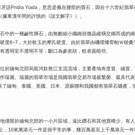
牙語Pridra Yiada，意思是佩在腰部的寶石，因在十六世
雀（據東漢年間的許慎的《說文解字》）。
中的一種鹼性輝石，由無數細小纖維狀微晶縱橫交織而成的緻
硬度6~7，大於軟玉的摩氏硬度。由於翡翠由磯嚶燦窨帕Ｗ槌桑
有透明至不透明不等；斷口為參差狀，較表面暗些。
於緬甸北部烏龍河欽敦江支流流域，主要產地有度冒、緬冒、
作瑞麗。瑞麗的翡翠市場是我國翡翠交易市場最繁榮、最具代表
除了緬甸、泰國、美國、日本、原蘇聯和我國都有翡翠石礦產，
僅限於緬甸北部的一小片區域，遠比鑽石和其他寶稀少。有人統
場上，10來萬港元一件是很平常的事，幾百萬甚至上千萬港元一