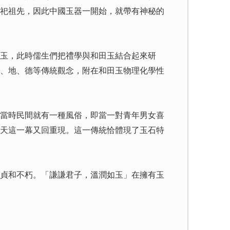
祀祖先，因此中國玉器一開始，就帶有神秘的
玉，此時儒生們把禮學與和田玉結合起來研
、地、德等傳統觀念，附在和田玉物理化學性
當時民間就有一種風俗，即當一對青年男女喜
天這一幕又回重現。這一傳統恰體現了玉石特
貞和不朽。「謙謙君子，溫潤如玉」在擁有玉