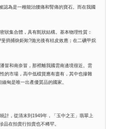
紀翡翠被認為是一種能治腰痛和腎痛的寶石。而在我國
密狀集合體，具有氈狀結構。基本物理性質：
?斐捎捕炔鉅歟?拋光後有桔皮效應；在二碘甲烷
潘冒和南奈冒，那裡離我國雲南邊境很近。雲
性的市場，高中低檔貨應有盡有，其中也摻雜
但緬甸是唯一出產優質品的國家。
計，從清末到1949年，「玉中之王」翡翠上
件珍品在拍賣行拍賣也不稀罕。