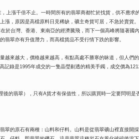
，上漲千倍不止。一時間所有的翡翠商都忙於找貨，供不應求的
上漲，原因是高檔原料日見稀缺，礦主奇貨可居，不急於賣貨。
因在於台灣、香港、東南亞的經濟騰飛，而下一個高峰將隨著國
的翡翠亦有升值潛力，而高檔貨品不受行情下跌的影響。
越來越大，價格越來越高，有點高處不勝寒的昧道，但人們的
鐲最高記錄是1995年成交的一隻晶瑩剔透的精美手鐲，成交價為1
後的翡翠），只有A貨才有保值性，所以購買時一定要問明是否
翠的原石有兩種：山料和仔料。山料是從翡翠礦山裡直接開採
石。仔料，即翡翠的礫石。這是翡翠這種岩石在風化破碎後滾下