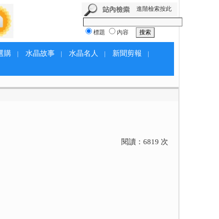
進階檢索按此
標題
內容
選購
水晶故事
水晶名人
新聞剪報
|
|
|
|
閱讀：
6819
次