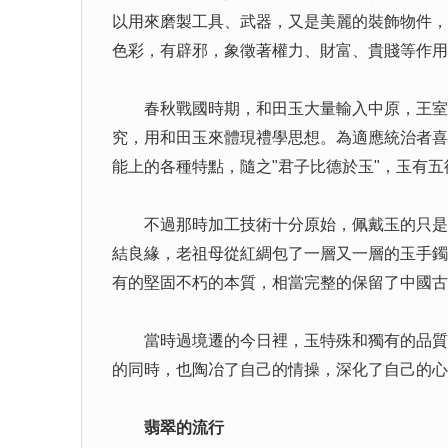
以用來磨製工具、武器，又是美麗的裝飾物件，
色彩，有辟邪，象徵著權力、財富、貴賤等作用
春秋戰國時期，和田玉大量輸入中原，王室諸
究，用和田玉來體現禮學思想。為適應統治者喜
能上的各種特點，隨之"君子比德於玉"，玉有
不過那時加工技術十分原始，佩戴玉的只是少
結良緣，老祖母從紅綢包了一層又一層的玉手鐲
有的堅固不朽的本質，相當完整的保留了中國古
當時過境遷的今日裡，玉特殊和獨有的品質早
的同時，也陶冶了自己的情操，深化了自己的心
翡翠的流行