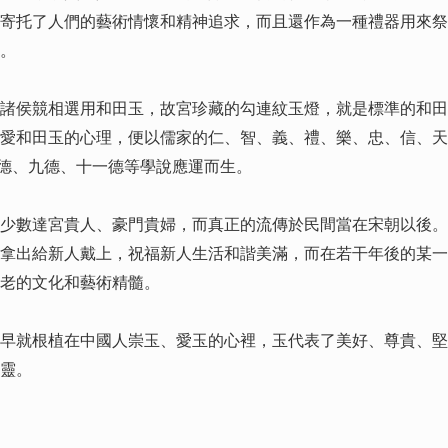
寄托了人們的藝術情懷和精神追求，而且還作為一種禮器用來祭
。
侯競相選用和田玉，故宮珍藏的勾連紋玉燈，就是標準的和田
愛和田玉的心理，便以儒家的仁、智、義、禮、樂、忠、信、天
五德、九德、十一德等學說應運而生。
數達宮貴人、豪門貴婦，而真正的流傳於民間當在宋朝以後。
拿出給新人戴上，祝福新人生活和諧美滿，而在若干年後的某一
老的文化和藝術精髓。
就根植在中國人崇玉、愛玉的心裡，玉代表了美好、尊貴、堅
靈。