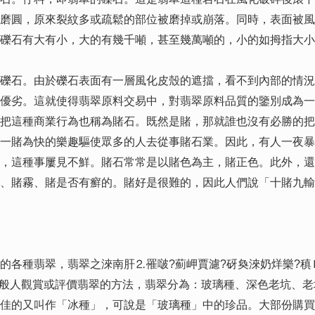
磨圓，原來裂紋多或疏鬆的部位被磨掉或崩落。同時，表面被風
礫石有大有小，大的有幾千噸，甚至幾萬噸的，小的如拇指大小
石。由於礫石表面有一層風化皮殼的遮擋，看不到內部的情況
優劣。這就使得翡翠原料交易中，對翡翠原料品質的鑒別成為一
把這種商業行為也稱為賭石。既然是賭，那就誰也沒有必勝的把
一賭為快的樂趣驅使眾多的人去從事賭石業。因此，有人一夜暴
，這種事屢見不鮮。賭石常常是以賭色為主，賭正色。此外，還
、賭霧、賭是否有癬的。賭好是很難的，因此人們說「十賭九輸
種翡翠，翡翠之淶南肝⒉罹啵?薊岬賈濾?砑奐淶奶烊樂?稹Ｋ
是一般人觀賞或評價翡翠的方法，翡翠分為：玻璃種、深色老坑、
佳的又叫作「冰種」，可說是「玻璃種」中的珍品。大部份購買