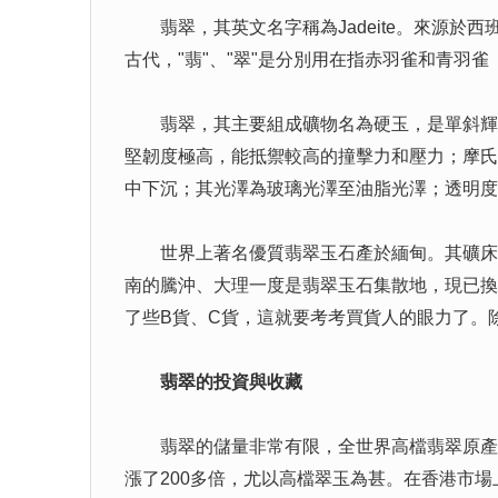
翡翠，其英文名字稱為Jadeite。來源於西班
古代，"翡"、"翠"是分別用在指赤羽雀和青羽
翡翠，其主要組成礦物名為硬玉，是單斜輝石
堅韌度極高，能抵禦較高的撞擊力和壓力；摩氏
中下沉；其光澤為玻璃光澤至油脂光澤；透明度
世界上著名優質翡翠玉石產於緬甸。其礦床位
南的騰沖、大理一度是翡翠玉石集散地，現已換
了些B貨、C貨，這就要考考買貨人的眼力了。
翡翠的投資與收藏
翡翠的儲量非常有限，全世界高檔翡翠原產地
漲了200多倍，尤以高檔翠玉為甚。在香港市