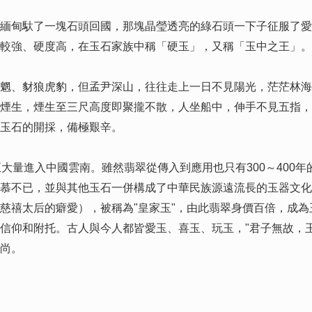
甸馱了一塊石頭回國，那塊晶瑩透亮的綠石頭一下子征服了愛
較強、硬度高，在玉石家族中稱「硬玉」，又稱「玉中之王」。
、豺狼虎豹，但孟尹深山，往往走上一日不見陽光，茫茫林海
煙生，煙生至三尺高度即聚攏不散，人坐船中，伸手不見五指，
玉石的開採，備極艱辛。
量進入中國雲南。雖然翡翠從傳入到應用也只有300～400年
慕不已，並與其他玉石一併構成了中華民族源遠流長的玉器文化
慈禧太后的癖愛），被稱為"皇家玉"，由此翡翠身價百倍，成
信仰和附托。古人與今人都皆愛玉、喜玉、玩玉，"君子無故，
尚。