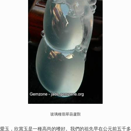
玻璃種翡翠葫蘆獸
玉，欣賞玉是一種高尚的嗜好。我們的祖先早在公元前五千多