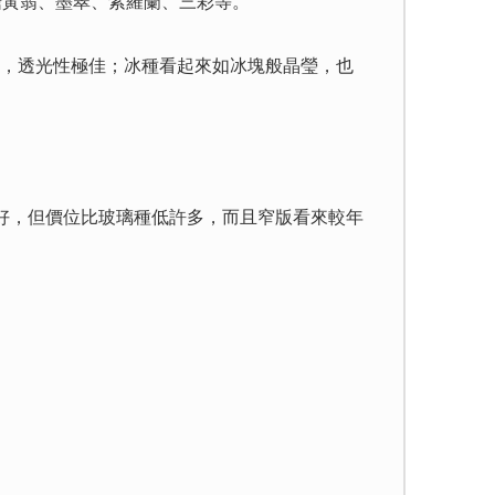
黃翡、墨翠、紫羅蘭、三彩等。
，透光性極佳；冰種看起來如冰塊般晶瑩，也
好，但價位比玻璃種低許多，而且窄版看來較年