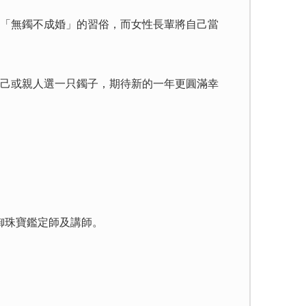
「無鐲不成婚」的習俗，而女性長輩將自己當
己或親人選一只鐲子，期待新的一年更圓滿幸
御珠寶鑑定師及講師。