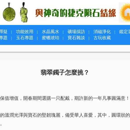
釋疑
功能效用
水晶風水
礦場採訪
消磁淨化
鑑定
|
|
|
|
|
專題
玉石專題
蜜蠟琥珀
寶石雜談
古玩收藏
|
|
|
|
翡翠鐲子怎麼挑？
值增值，開春期間選購一只配戴，期許新的一年凡事圓滿意！
溫潤光澤與寶石的堅韌瑰麗，備受華人喜愛，其中，圓環狀的
。