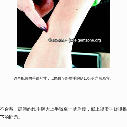
適合配戴的手鐲尺寸，以能推至距離手腕約10公分之處為宜。
合戴，建議約比手腕大上半號至一號為優，戴上後沿手臂後推，
下的問題。