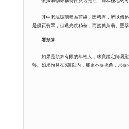
依據礦物結構特性及透光性，翡翠種地約可分
其中老坑玻璃種為頂級，因稀有，所以價格動
是優質翡翠，但透光度稍差；而蜜糖黃翡、墨
看預算
如果是預算有限的年輕人，珠寶鑑定師屠慰珍
輕。如果預算在5萬以內，那更不要挑色，只要