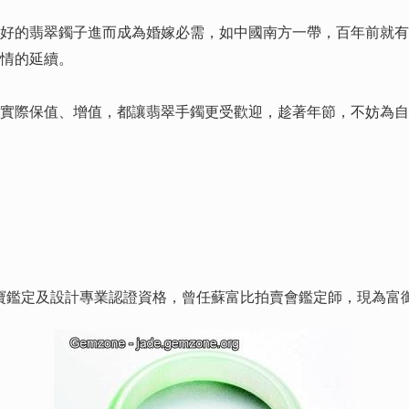
的翡翠鐲子進而成為婚嫁必需，如中國南方一帶，百年前就有
情的延續。
際保值、增值，都讓翡翠手鐲更受歡迎，趁著年節，不妨為自
珠寶鑑定及設計專業認證資格，曾任蘇富比拍賣會鑑定師，現為富