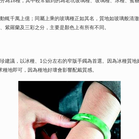
為18種，其中較常聽到的為老坑玻璃種、玻璃種、冰種、蜜糖
輒千萬上億；同屬上乘的玻璃種正如其名，質地如玻璃般清澈
翠、紫羅蘭及三彩之分，主要是顏色上有所有不同。
建議，以冰種、1公分左右的窄版手鐲為首選。因為冰種質地
求種地即可，因為種地好壞會影響配戴質感。