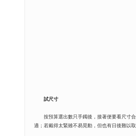
試尺寸
按預算選出數只手鐲後，接著便要看尺寸合不
適；若戴得太緊雖不易晃動，但也有日後難以取