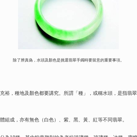
除了辨真偽，水頭及顏色是挑選翡翠手鐲時要留意的重要事項。
裕，種地及顏色都要講究。所謂「種」，或稱水頭，是指翡翠
組成，亦有無色（白色）、紫、黑、黃、紅等不同翡翠。