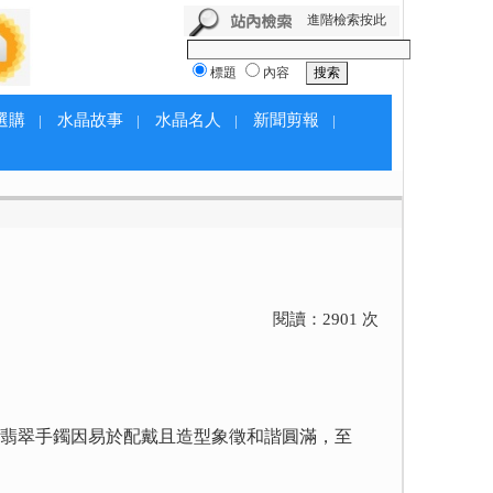
進階檢索按此
標題
內容
選購
水晶故事
水晶名人
新聞剪報
|
|
|
|
閱讀：
2901
次
翡翠手鐲因易於配戴且造型象徵和諧圓滿，至