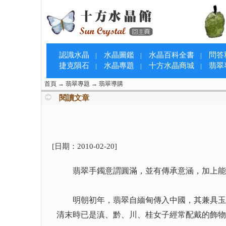
認識水晶
水晶圖鑑
水晶百科全書
問答
|
|
|
捷克隕石
水晶專題
十方水晶商城
翡翠
|
|
|
首頁
→
翡翠專題
→
翡翠導購
閱讀文章
[日期：
2010-02-20
]
翡翠手鐲意謂圓滿，並有傳承意涵，加上能保
明朝初年，翡翠自緬甸傳入中國，其兼具玉的
清末時已是滇、黔、川、桂女子經常配戴的飾物