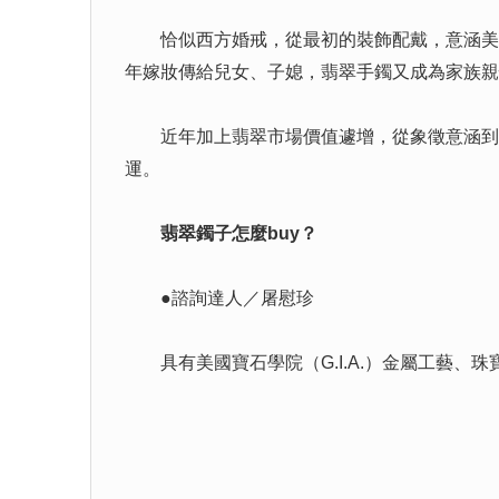
恰似西方婚戒，從最初的裝飾配戴，意涵美好
年嫁妝傳給兒女、子媳，翡翠手鐲又成為家族親
近年加上翡翠市場價值遽增，從象徵意涵到實
運。
翡翠鐲子怎麼buy？
●諮詢達人／屠慰珍
具有美國寶石學院（G.I.A.）金屬工藝、