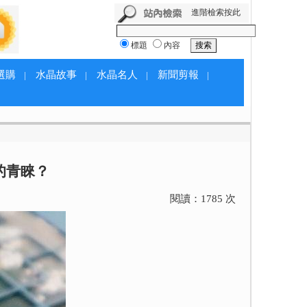
進階檢索按此
標題
內容
選購
水晶故事
水晶名人
新聞剪報
|
|
|
|
的青睞？
閱讀：
1785
次