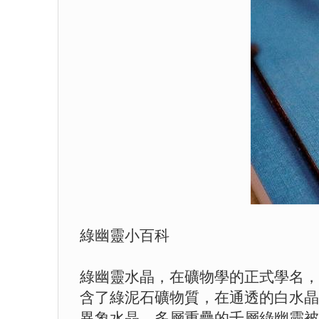
綠幽靈小百科
綠幽靈水晶，在礦物學的正式學名，叫（
含了綠泥石礦物質，在通透的白水晶
異象水晶，多層重疊的千層綠幽靈被