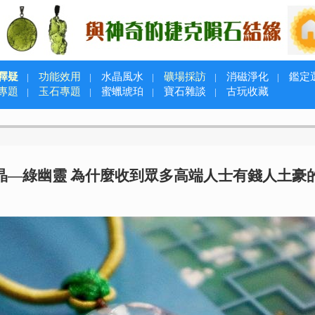
釋疑
功能效用
水晶風水
礦場採訪
消磁淨化
鑑定
|
|
|
|
|
專題
玉石專題
蜜蠟琥珀
寶石雜談
古玩收藏
|
|
|
|
晶—綠幽靈 為什麼收到眾多高端人士有錢人土豪