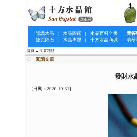
認識水晶
水晶圖鑑
水晶百科全書
問答
|
|
|
捷克隕石
水晶專題
十方水晶商城
翡翠
|
|
|
首頁
→
問答釋疑
閱讀文章
發財水
[日期：
2020-10-31
]