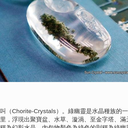
Chorite-Crystals）。綠幽靈是水晶種
里，浮現出聚寶盆、水草、漩渦、至金字塔、滿
稱為幻影水晶。內包物顏色為綠色的則稱為綠幽