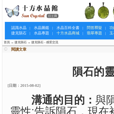
認識水晶
水晶圖鑑
水晶百科全書
問答釋疑
功
|
|
|
|
捷克隕石
水晶專題
十方水晶商城
翡翠專題
玉
|
|
|
|
首頁
→
捷克隕石
→
捷克隕石 - 感受交流
閱讀文章
隕石的
[日期：
2015-08-02
]
溝通的目的：
與
靈性;告訴隕石，現在