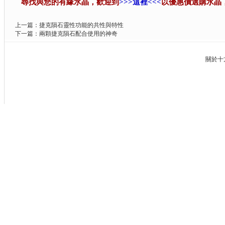
尋找與您的有緣水晶，歡迎到
>>>這裡<<<
以優惠價選購水晶
上一篇：
捷克隕石靈性功能的共性與特性
下一篇：
兩顆捷克隕石配合使用的神奇
關於十