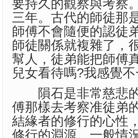
要持久的觀察與考察
三年。古代的師徒那
師傅不會隨便的認徒弟
師徒關係就複雜了，
幫人，徒弟能把師傅
兒女看待嗎?我感覺
隕石是非常慈悲的
傅那樣去考察准徒弟
結緣者的修行的心性
修行的淵源。一般情