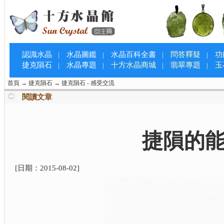
認識水晶
水晶圖鑑
水晶百科全書
問答釋疑
功
|
|
|
|
捷克隕石
水晶專題
十方水晶商城
翡翠專題
玉
|
|
|
|
首頁
→
捷克隕石
→
捷克隕石 - 感受交流
閱讀文章
捷隕的
[日期：
2015-08-02
]