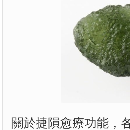
關於捷隕愈療功能，