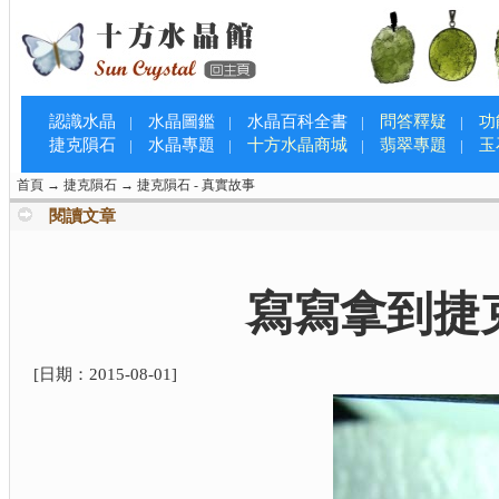
認識水晶
水晶圖鑑
水晶百科全書
問答釋疑
功
|
|
|
|
捷克隕石
水晶專題
十方水晶商城
翡翠專題
玉
|
|
|
|
首頁
→
捷克隕石
→
捷克隕石 - 真實故事
閱讀文章
寫寫拿到捷
[日期：
2015-08-01
]