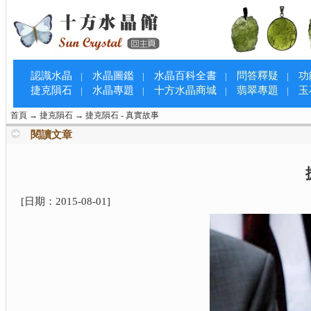
認識水晶
水晶圖鑑
水晶百科全書
問答釋疑
功
|
|
|
|
捷克隕石
水晶專題
十方水晶商城
翡翠專題
玉
|
|
|
|
首頁
→
捷克隕石
→
捷克隕石 - 真實故事
閱讀文章
[日期：
2015-08-01
]