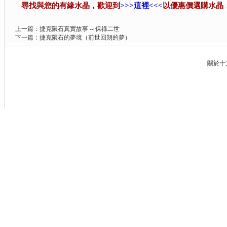
尋找與您的有緣水晶，歡迎到
>>>這裡<<<
以優惠價選購水晶
上一篇：
捷克隕石真實故事 -- 保祿二世
下一篇：
捷克隕石的夢境（前世回朔的夢）
關於十