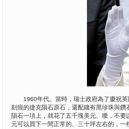
1960年代。當時，瑞士政府為了慶祝英
刻痕的捷克隕石原石，還配鑲有黑珍珠與鑽
隕石一項上，就花了五千塊美元。噯，不要以1
元可以買下一間正常的、三十坪左右的，一