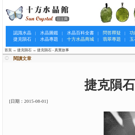
認識水晶
水晶圖鑑
水晶百科全書
問答釋疑
功
|
|
|
|
捷克隕石
水晶專題
十方水晶商城
翡翠專題
玉
|
|
|
|
首頁
→
捷克隕石
→
捷克隕石 - 真實故事
閱讀文章
捷克隕石
[日期：
2015-08-01
]