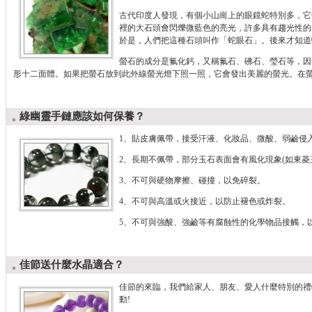
古代印度人發現，有個小山崗上的眼鏡蛇特別多，它
裡的大石頭會閃爍微藍色的亮光，許多具有趨光性的
於是，人們把這種石頭叫作「蛇眼石」。後來才知道
螢石的成分是氟化鈣，又稱氟石、砩石、瑩石等，因
形十二面體。如果把螢石放到此外線螢光燈下照一照，它會發出美麗的螢光。在
綠幽靈手鏈應該如何保養？
1、貼皮膚佩帶，接受汗液、化妝品、微酸、弱鹼侵
2、長期不佩帶，部分玉石表面會有風化現象(如東菱
3、不可與硬物摩擦、碰撞，以免碎裂。
4、不可與高溫或火接近，以防止褪色或炸裂。
5、不可與強酸、強鹼等有腐蝕性的化學物品接觸，
佳節送什麼水晶適合？
佳節的來臨，我們給家人、朋友、愛人什麼特別的禮
動!