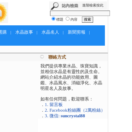
進階檢索按此
標題
內容
選購
水晶故事
水晶名人
新聞剪報
|
|
|
|
聯絡方式
我們提供專業水晶、珠寶知識，
並相信水晶是有靈性的及生命。
網站介紹水晶的功能效用、圖
鑑、水晶風水、消磁淨化、水晶
明星名人及故事。
如有任何問題，歡迎聯系：
．
1. 留言板
．
2. Facebook粉絲團（2萬粉絲）
．
3. 微信:
suncrystal88