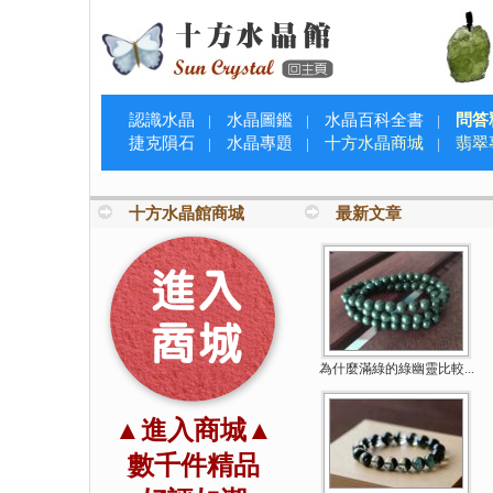
認識水晶
水晶圖鑑
水晶百科全書
問答
|
|
|
捷克隕石
水晶專題
十方水晶商城
翡翠
|
|
|
十方水晶館商城
最新文章
為什麼滿綠的綠幽靈比較...
▲進入商城▲
數千件精品