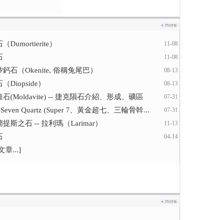
Dumortierite）
11-08
石
11-08
鈣石（Okenite, 俗稱兔尾巴）
08-13
（Diopside）
08-13
石(Moldavite) -- 捷克隕石介紹、形成、礦區
07-31
r Seven Quartz (Super 7、黃金超七、三輪骨幹...
07-31
提斯之石 -- 拉利瑪（Larimar）
11-13
石
04-14
章...]