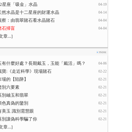
12星座「吸金」水晶
04-19
天然水晶是十二星座的財運水晶
04-14
觀察：由翡翠賭石看水晶賭石
04-04
賭石掃盲
04-04
章...]
玉有什麼好處？長期戴玉，玉能「戴活」嗎？
04-06
識寶:《走近科學》現場賭石
02-22
市場的【陷阱】
02-21
鑒別六要素
02-21
區別岫玉和翡翠
02-21
顏色真偽的鑒別
02-21
有美玉 識別需慧眼
02-21
器別讓偽科學騙了你
02-21
章...]