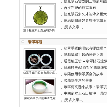
捷克隕石變醜的三種最可能
會捉迷藏的捷克隕石
捷克隕石多久才能帶來巨大
總結捷隕愛好者對捷克隕石
[更多文章...]
說下捷克隕石對清明夢的...
翡翠專題
翡翠手鐲的瑕疵有哪些呢？
佩戴翡翠手鐲的神奇之處
通靈解玉坊 -- 翡翠賭石遺
翡翠歷史:徐霞客的翡翠研
翡翠手鐲的瑕疵有哪些呢...
歐陽修用翡翠屑金的故事
談翡翠生意的舊事
希區柯克懸念故事：翡翠項
中國翡翠玉石出騰沖 -- 
佩戴翡翠手鐲的神奇之處
[更多文章...]