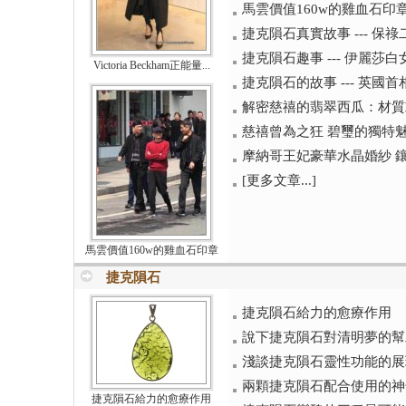
馬雲價值160w的雞血石印
捷克隕石真實故事 --- 保祿
捷克隕石趣事 --- 伊麗莎
Victoria Beckham正能量...
捷克隕石的故事 --- 英國
解密慈禧的翡翠西瓜：材質
慈禧曾為之狂 碧璽的獨特
摩納哥王妃豪華水晶婚紗 
[更多文章...]
馬雲價值160w的雞血石印章
捷克隕石
捷克隕石給力的愈療作用
說下捷克隕石對清明夢的幫
淺談捷克隕石靈性功能的展現
兩顆捷克隕石配合使用的神
捷克隕石給力的愈療作用