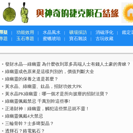
釋疑
功能效用
水晶風水
礦場採訪
消磁淨化
鑑定
|
|
|
|
|
專題
玉石專題
蜜蠟琥珀
寶石雜談
古玩收藏
|
|
|
|
發財水晶—綠幽靈 為什麼收到眾多高端人士有錢人土豪的青睞？
綠幽靈成色原來是這樣判別的，價值判斷大全
綠幽靈的保養之道是甚麼？
黃水晶、綠幽靈、鈦晶，招財功效大PK
黃水晶PK綠幽靈：哪一個才是所向披靡的招財法寶？
綠幽靈佩戴禁忌 千萬別幹這些事!
正港財神：綠幽靈，觸犯這些禁忌就不靈！
綠幽靈佩戴4大禁忌
三輪骨幹？士多啤梨晶？
透輝石？鉻電氣石？