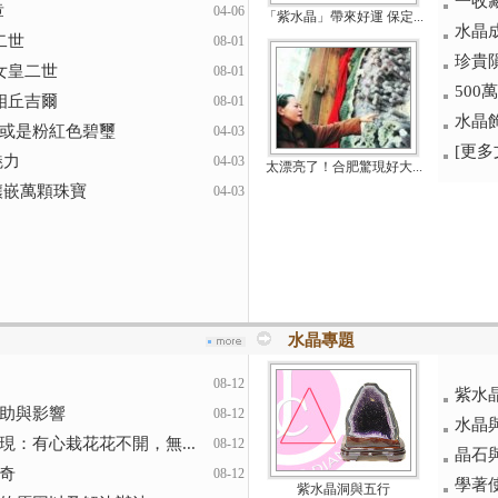
一收
章
04-06
「紫水晶」帶來好運 保定...
水晶
二世
08-01
珍貴
白女皇二世
08-01
50
首相丘吉爾
08-01
水晶
或是粉紅色碧璽
04-03
[更多文
魅力
04-03
太漂亮了！合肥驚現好大...
鑲嵌萬顆珠寶
04-03
水晶專題
08-12
紫水
助與影響
08-12
水晶
：有心栽花花不開，無...
08-12
晶石
奇
08-12
學著
紫水晶洞與五行