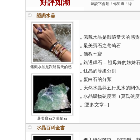
好評如潮
聽說它會動！你知道「綠...
認識水晶
佩戴水晶是跟隨當天的感覺而
最美寶石之葡萄石
佛教七寶
鉻透輝石 -- 祖母綠的姊妹
佩戴水晶是跟隨當天的感...
鈦晶的等級分別
蛋白石的分類
天然水晶與五行風水的關係
水晶礦物硬度表（莫氏硬度
[更多文章...]
最美寶石之葡萄石
水晶百科全書