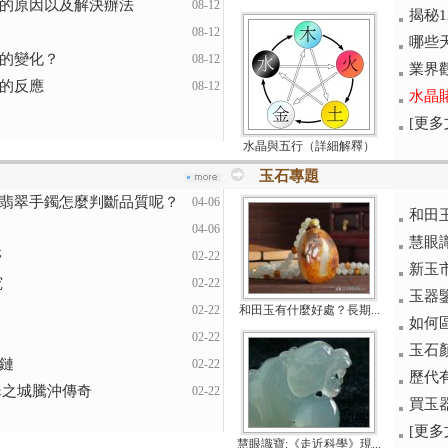
的原因以及解決辦法
08-12
揭秘
08-12
哪些
的變化？
08-12
業界
的反應
08-12
水晶
[更多文
水晶與五行（詳細解釋）
玉石專題
翡翠手鐲怎麼判斷品質呢？
04-06
和田
04-06
慧眼
夢
02-22
新玉
究
02-22
玉器
02-22
和田玉有什麼好處？長期...
如何
02-22
玉石
鏈
02-22
歷代
翡翠之城騰沖傳奇
02-22
買玉
[更多文
慧眼識寶:《走近科學》現...