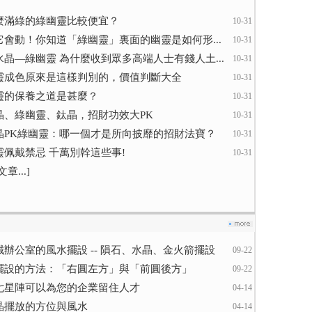
麼滿綠的綠幽靈比較便宜？
10-31
它會動！你知道「綠幽靈」裏面的幽靈是如何形...
10-31
水晶—綠幽靈 為什麼收到眾多高端人士有錢人土...
10-31
靈成色原來是這樣判別的，價值判斷大全
10-31
靈的保養之道是甚麼？
10-31
晶、綠幽靈、鈦晶，招財功效大PK
10-31
晶PK綠幽靈：哪一個才是所向披靡的招財法寶？
10-31
靈佩戴禁忌 千萬別幹這些事!
10-31
章...]
誠辦公室的風水擺設 -- 隕石、水晶、金火箭擺設
09-22
擺設的方法：「右圓左方」與「前圓後方」
09-22
七星陣可以為您的企業留住人才
04-14
晶擺放的方位與風水
04-14