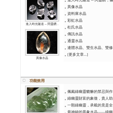
進入時光隧道 -- 閃靈鑽，赫基蒙
異像水晶
資料庫水晶
彩虹水晶
進入時光隧道 -- 閃靈鑽...
杜氏水晶
傳訊水晶
通靈水晶
連體水晶、雙生水晶、雙修
[更多文章...]
異像水晶
功能效用
佩戴綠幽靈貔貅的禁忌與作
綠幽靈財富的象徵，貴人助
一顆綠幽靈，承載的竟是全
最神秘的異象水晶——綠幽