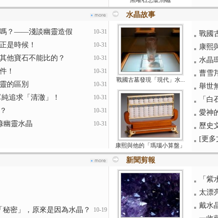
黑曜石怎麼消磁
水晶故事
嗎？——淺談幽靈造假
10-31
戰國
正是時候！
10-31
康熙
其他寶石不能比的？
10-31
水晶
件！
10-31
曹雪
戰國古墓發現「現代」水...
靈的區別
10-31
舉世無
單純追求「清澈」！
10-31
「白
？
10-31
愛神的
綠幽靈水晶
10-31
歷史
[更多文
康熙與他的「瑪瑙小算盤」
新聞剪報
「紫
太漂
戴水
正能量的「秘密」，原來是因為水晶？
10-19