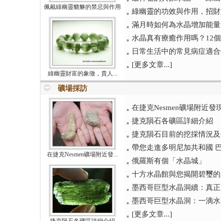
佩戴綠幽靈貔貅的禁忌與作用
綠幽靈的功效與作用，招財
滿月時如何為水晶增加能量
水晶真有療癒作用嗎？12個
日常生活中的常見病症適合
[更多文章...]
綠幽靈財富的象徵，貴人...
礦場採訪
在捷克Nesmen礦場附近
捷克隕石各礦區詳細介紹
捷克隕石目前的挖採情況及
帶您走進多明尼加共和國 巴拉奧
在捷克Nesmen礦場附近發...
俄羅斯有個「水晶城」
十方水晶館與您揭開碧璽的
墨西哥巨型水晶洞續：真正的
墨西哥巨型水晶洞：一滴水
[更多文章...]