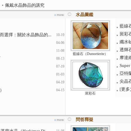
佩戴水晶飾品的講究
水晶圖鑑
藍線石（
斑彩
選擇：關於水晶飾品的...
10-19
纖水矽
04-06
透輝石
11-08
藍線石（Dumortierite）
摩達維
石
08-13
Supe
07-19
亞特蘭
01-03
尖晶
04-19
[更多文
）
04-15
斑彩石
問答釋疑