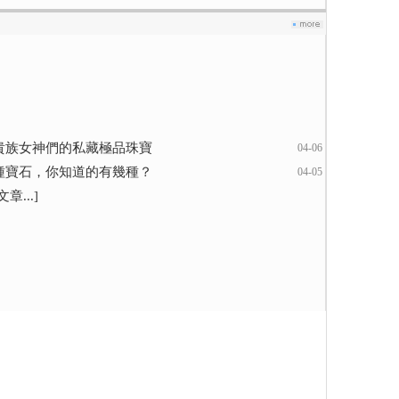
貴族女神們的私藏極品珠寶
04-06
種寶石，你知道的有幾種？
04-05
章...]