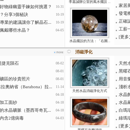
李嘉誠辦公室的風水擺設 ...
家居
好物綠幽靈手鍊如何挑選？
10-31
發電
？分享3個秘訣
10-19
正確
專業的建議讓你了解晶石...
10-19
工薪
佩戴哪些水晶？
04-05
[更多文
水晶擺設的方法：「右圓...
消磁淨化
發現捷克隕石
天然
08-02
黑曜
08-01
礦區的珍貴照片
用音
08-01
納省（Barahona）拉...
淺析
11-14
天然水晶消磁淨化方式
水晶
04-18
加工面紗
水晶
04-18
水晶礦脈（墨西哥奇瓦...
白瑪
04-18
內含2億病毒
綠瑪
04-03
[更多文