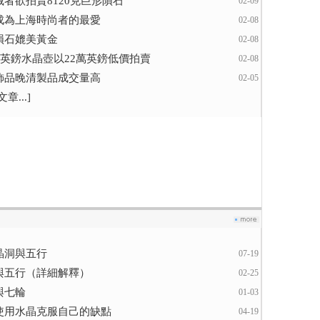
藏者欲拍賣8120克巨形隕石
02-09
成為上海時尚者的最愛
02-08
隕石媲美黃金
02-08
0萬英鎊水晶壺以22萬英鎊低價拍賣
02-08
飾品晚清製品成交量高
02-05
章...]
晶洞與五行
07-19
與五行（詳細解釋）
02-25
與七輪
01-03
使用水晶克服自己的缺點
04-19