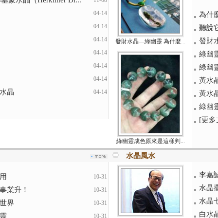
水晶（Herkimer Di...
11-08
04-14
為什
04-14
聽說
04-14
發財
發財水晶—綠幽靈 為什麼...
04-14
綠幽
04-14
綠幽
04-14
黃水
水晶
04-14
黃水
綠幽
[更多文
綠幽靈成色原來是這樣判...
水晶風水
李嘉
用
10-31
水晶
事業升！
10-31
水晶
世界
10-31
白水
靈
10-31