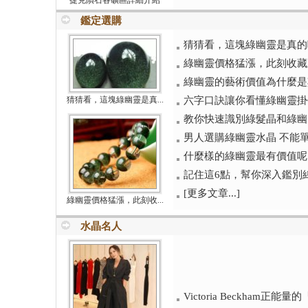
捷克隕石各礦區詳細介紹
鑑定選購
猜猜看，這塊綠幽靈是真的
綠幽靈價格猛漲，此刻收藏
綠幽靈的藝術價值為什麼是
猜猜看，這塊綠幽靈是真...
六字口訣讓你看懂綠幽靈掛
教你快速識別綠髮晶和綠幽
男人選購綠幽靈水晶 不能
什麼樣的綠幽靈最有價值呢
記住這6點，幫你深入鑑別
[更多文章...]
綠幽靈價格猛漲，此刻收...
水晶名人
Victoria Beckham