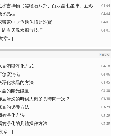
風水吉祥物（黑曜石八卦、白水晶七星陣、五彩...
04-04
機水晶柱
04-04
認識家中財位助你招財進寶
04-01
一族家居風水擺放技巧
04-01
章...]
水晶消磁淨化方式
04-18
石怎麼消磁
04-06
樂淨化水晶的方法
04-05
水晶的開光能量
03-30
飾品清洗的時候大概多長時間一次？
03-30
藏品的保養方法
03-29
瑙的淨化方法
03-29
瑙的淨化的具體操作方法
03-29
章...]