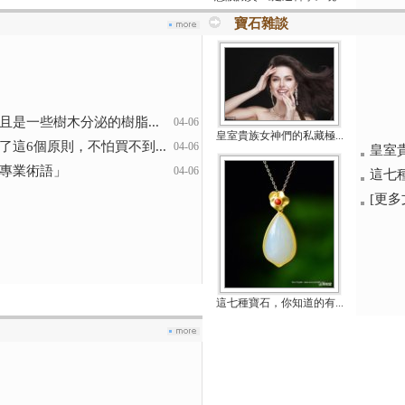
寶石雜談
是一些樹木分泌的樹脂...
04-06
皇室貴族女神們的私藏極...
這6個原則，不怕買不到...
04-06
皇室
專業術語」
04-06
這七
[更多文
這七種寶石，你知道的有...