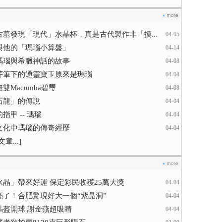
古墓發現「現代」水晶杯，真是古代製作非「摸...
04-05
與他的「瑪瑙小算盤」
04-14
瑪瑙與希臘神話的故事
04-08
芹筆下的通靈寶玉原來是瑪瑙
04-08
雙Macumba碧璽
04-08
石龍」的傳說
04-04
指甲 -- 瑪瑙
04-04
文化中瑪瑙的傳奇經歷
04-04
章...]
水晶」帶來好運 保定彩民收穫25萬大獎
04-04
亮了！合肥驚現好大一個“紫晶洞”
04-04
晶盔開球 謝金燕超吸睛
04-04