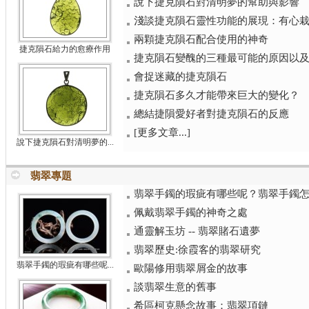
說下捷克隕石對清明夢的幫助與影響
淺談捷克隕石靈性功能的展現：有心栽花
兩顆捷克隕石配合使用的神奇
捷克隕石給力的愈療作用
捷克隕石變醜的三種最可能的原因以
會捉迷藏的捷克隕石
捷克隕石多久才能帶來巨大的變化？
總結捷隕愛好者對捷克隕石的反應
[更多文章...]
說下捷克隕石對清明夢的...
翡翠專題
翡翠手鐲的瑕疵有哪些呢？翡翠手鐲
佩戴翡翠手鐲的神奇之處
通靈解玉坊 -- 翡翠賭石遺夢
翡翠歷史:徐霞客的翡翠研究
翡翠手鐲的瑕疵有哪些呢...
歐陽修用翡翠屑金的故事
談翡翠生意的舊事
希區柯克懸念故事：翡翠項鏈