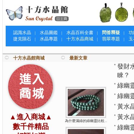
認識水晶
水晶圖鑑
水晶百科全書
問答釋疑
功
|
|
|
|
捷克隕石
水晶專題
十方水晶商城
翡翠專題
玉
|
|
|
|
十方水晶館商城
最新文章
發財
睞？
綠幽
綠幽
黃水
▲進入商城▲
黃水
為什麼滿綠的綠幽靈比較...
數千件精品
綠幽