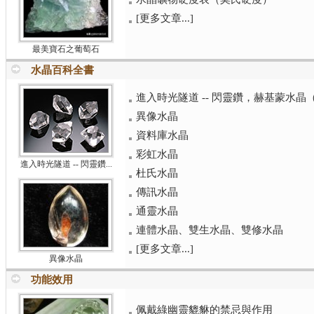
[更多文章...]
最美寶石之葡萄石
水晶百科全書
進入時光隧道 -- 閃靈鑽，赫基蒙水晶（Herk
異像水晶
資料庫水晶
彩虹水晶
進入時光隧道 -- 閃靈鑽...
杜氏水晶
傳訊水晶
通靈水晶
連體水晶、雙生水晶、雙修水晶
[更多文章...]
異像水晶
功能效用
佩戴綠幽靈貔貅的禁忌與作用