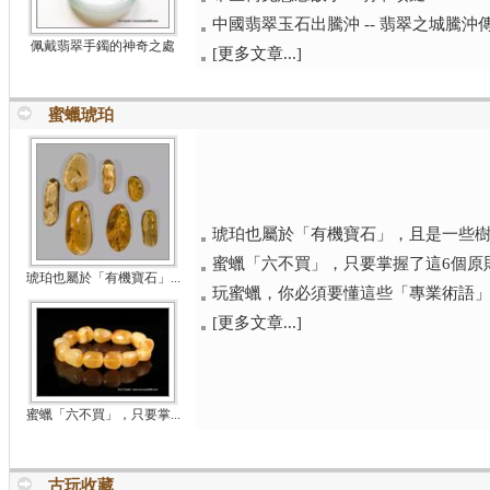
中國翡翠玉石出騰沖 -- 翡翠之城騰沖
佩戴翡翠手鐲的神奇之處
[更多文章...]
蜜蠟琥珀
琥珀也屬於「有機寶石」，且是一些樹木
蜜蠟「六不買」，只要掌握了這6個原則
琥珀也屬於「有機寶石」...
玩蜜蠟，你必須要懂這些「專業術語
[更多文章...]
蜜蠟「六不買」，只要掌...
古玩收藏