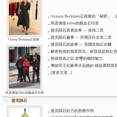
Victoria Beckham正能量的「秘
馬雲價值160w的雞血石印章
捷克隕石真實故事 --- 保祿二世
捷克隕石趣事 --- 伊麗莎白女皇二世
Victoria Beckham正能量...
捷克隕石的故事 --- 英國首相丘吉爾
解密慈禧的翡翠西瓜：材質或是粉紅
慈禧曾為之狂 碧璽的獨特魅力
摩納哥王妃豪華水晶婚紗 鑲嵌萬顆珠
[更多文章...]
馬雲價值160w的雞血石印章
捷克隕石
捷克隕石給力的愈療作用