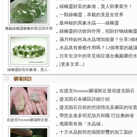
綠幽靈財富的象徵，貴人助事業升！
一顆綠幽靈，承載的竟是全世界
最神秘的異象水晶——綠幽靈
佩戴綠幽靈貔貅的禁忌與作用
綠幽靈的功效與作用，招財好物綠幽
滿月時如何為水晶增加能量？分享3個
水晶真有療癒作用嗎？12個專業的建議讓
日常生活中的常見病症適合佩戴哪些
[更多文章...]
綠幽靈財富的象徵，貴人...
礦場採訪
在捷克Nesmen礦場附近發現捷克隕石
捷克隕石各礦區詳細介紹
捷克隕石目前的挖採情況及礦區的珍
帶您走進多明尼加共和國 巴拉奧納省（Bar
在捷克Nesmen礦場附近發...
俄羅斯有個「水晶城」
十方水晶館與您揭開碧璽的加工面紗