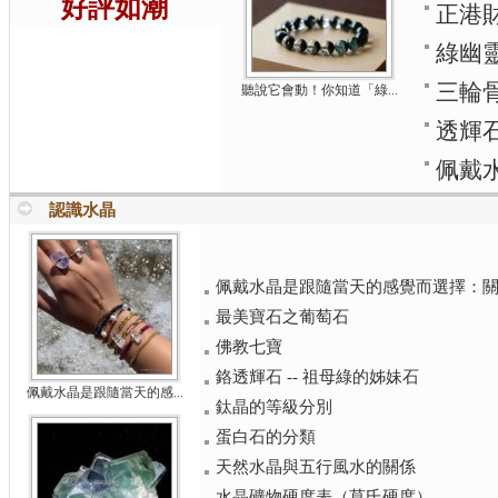
好評如潮
正港
綠幽
三輪
聽說它會動！你知道「綠...
透輝
佩戴
認識水晶
佩戴水晶是跟隨當天的感覺而選擇：關於
最美寶石之葡萄石
佛教七寶
鉻透輝石 -- 祖母綠的姊妹石
佩戴水晶是跟隨當天的感...
鈦晶的等級分別
蛋白石的分類
天然水晶與五行風水的關係
水晶礦物硬度表（莫氏硬度）