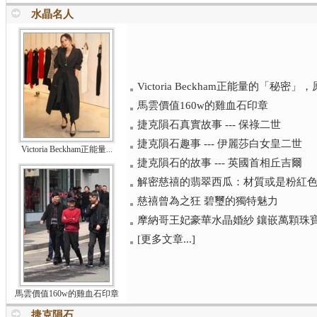
水晶名人
Victoria Beckham正能量的「秘
馬雲價值160w的雞血石印章
捷克隕石真實故事 --- 保祿二世
捷克隕石趣事 --- 伊麗莎白女皇二世
Victoria Beckham正能量...
捷克隕石的故事 --- 英國首相丘吉爾
解密慈禧的翡翠西瓜：材質或是粉紅
慈禧曾為之狂 碧璽的獨特魅力
摩納哥王妃豪華水晶婚紗 鑲嵌萬顆珠
[更多文章...]
馬雲價值160w的雞血石印章
捷克隕石