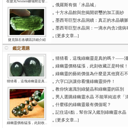
在捷克Nesmen礦場附近發...
俄羅斯有個「水晶城」
十方水晶館與您揭開碧璽的加工面紗
墨西哥巨型水晶洞續：真正的水晶礦脈（
墨西哥巨型水晶洞：一滴水內含2億病
[更多文章...]
捷克隕石各礦區詳細介紹
鑑定選購
猜猜看，這塊綠幽靈是真的嗎？——
綠幽靈價格猛漲，此刻收藏正是時候
綠幽靈的藝術價值為什麼是其他寶石
猜猜看，這塊綠幽靈是真...
六字口訣讓你看懂綠幽靈掛件！
教你快速識別綠髮晶和綠幽靈的區別
男人選購綠幽靈水晶 不能單純追求「
什麼樣的綠幽靈最有價值呢？
記住這6點，幫你深入鑑別綠幽靈水晶
[更多文章...]
綠幽靈價格猛漲，此刻收...