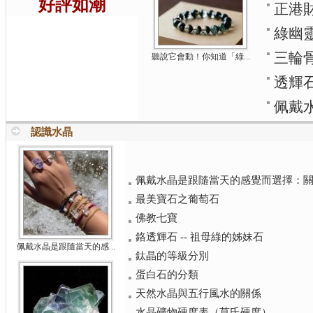
好評如潮
正港
綠幽
三輪
聽說它會動！你知道「綠...
透輝
佩戴
認識水晶
佩戴水晶是跟隨當天的感覺而選擇：關於
最美寶石之葡萄石
佛教七寶
鉻透輝石 -- 祖母綠的姊妹石
佩戴水晶是跟隨當天的感...
鈦晶的等級分別
蛋白石的分類
天然水晶與五行風水的關係
水晶礦物硬度表（莫氏硬度）