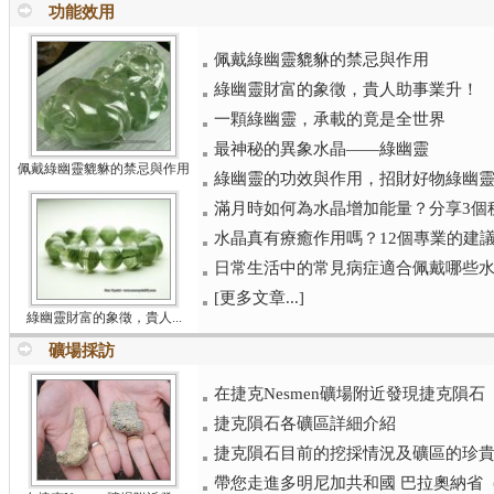
功能效用
佩戴綠幽靈貔貅的禁忌與作用
綠幽靈財富的象徵，貴人助事業升！
一顆綠幽靈，承載的竟是全世界
最神秘的異象水晶——綠幽靈
佩戴綠幽靈貔貅的禁忌與作用
綠幽靈的功效與作用，招財好物綠幽
滿月時如何為水晶增加能量？分享3個
水晶真有療癒作用嗎？12個專業的建議讓
日常生活中的常見病症適合佩戴哪些
[更多文章...]
綠幽靈財富的象徵，貴人...
礦場採訪
在捷克Nesmen礦場附近發現捷克隕石
捷克隕石各礦區詳細介紹
捷克隕石目前的挖採情況及礦區的珍
帶您走進多明尼加共和國 巴拉奧納省（Bar