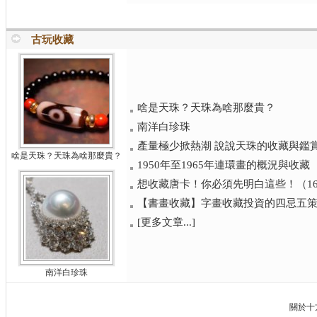
古玩收藏
啥是天珠？天珠為啥那麼貴？
南洋白珍珠
產量極少掀熱潮 說說天珠的收藏與鑑
啥是天珠？天珠為啥那麼貴？
1950年至1965年連環畫的概況與收藏
想收藏唐卡！你必須先明白這些！（1
【書畫收藏】字畫收藏投資的四忌五
[更多文章...]
南洋白珍珠
關於十