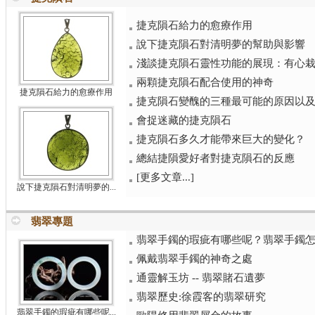
捷克隕石給力的愈療作用
說下捷克隕石對清明夢的幫助與影響
淺談捷克隕石靈性功能的展現：有心栽花
兩顆捷克隕石配合使用的神奇
捷克隕石給力的愈療作用
捷克隕石變醜的三種最可能的原因以
會捉迷藏的捷克隕石
捷克隕石多久才能帶來巨大的變化？
總結捷隕愛好者對捷克隕石的反應
[更多文章...]
說下捷克隕石對清明夢的...
翡翠專題
翡翠手鐲的瑕疵有哪些呢？翡翠手鐲
佩戴翡翠手鐲的神奇之處
通靈解玉坊 -- 翡翠賭石遺夢
翡翠歷史:徐霞客的翡翠研究
翡翠手鐲的瑕疵有哪些呢...