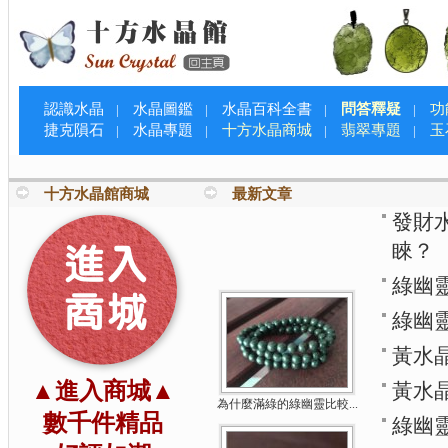
認識水晶
水晶圖鑑
水晶百科全書
問答釋疑
功
|
|
|
|
捷克隕石
水晶專題
十方水晶商城
翡翠專題
玉
|
|
|
|
十方水晶館商城
最新文章
發財
睞？
綠幽
綠幽
黃水
▲進入商城▲
黃水
為什麼滿綠的綠幽靈比較...
數千件精品
綠幽