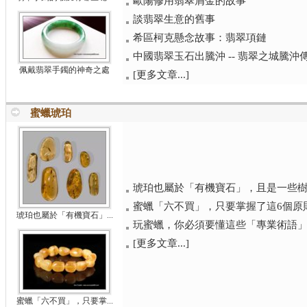
歐陽修用翡翠屑金的故事
談翡翠生意的舊事
希區柯克懸念故事：翡翠項鏈
中國翡翠玉石出騰沖 -- 翡翠之城騰沖
佩戴翡翠手鐲的神奇之處
[更多文章...]
蜜蠟琥珀
琥珀也屬於「有機寶石」，且是一些樹木
蜜蠟「六不買」，只要掌握了這6個原則
琥珀也屬於「有機寶石」...
玩蜜蠟，你必須要懂這些「專業術語
[更多文章...]
蜜蠟「六不買」，只要掌...