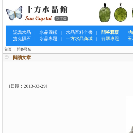
認識水晶
水晶圖鑑
水晶百科全書
問答釋疑
功
|
|
|
|
捷克隕石
水晶專題
十方水晶商城
翡翠專題
玉
|
|
|
|
首頁
→
問答釋疑
閱讀文章
[日期：
2013-03-29
]