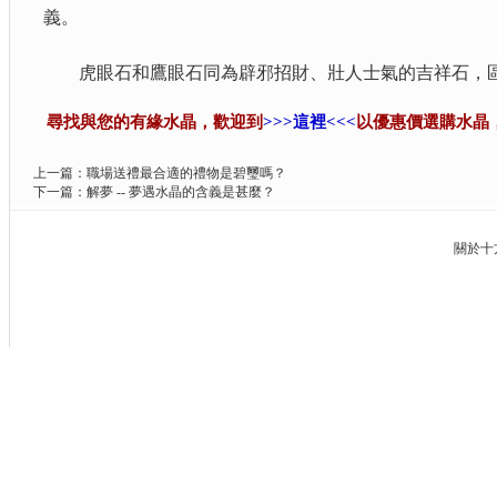
義。
虎眼石和鷹眼石同為辟邪招財、壯人士氣的吉祥石，區
尋找與您的有緣水晶，歡迎到
>>>這裡<<<
以優惠價選購水晶
上一篇：
職場送禮最合適的禮物是碧璽嗎？
下一篇：
解夢 -- 夢遇水晶的含義是甚麼？
關於十