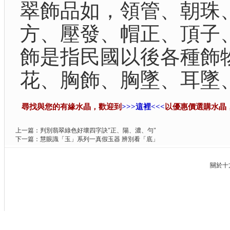
翠飾品如，領管、朝珠
方、壓發、帽正、頂子
飾是指民國以後各種飾
花、胸飾、胸墜、耳墜
尋找與您的有緣水晶，歡迎到
>>>這裡<<<
以優惠價選購水晶
上一篇：
判別翡翠綠色好壞四字訣"正、陽、濃、勻"
下一篇：
慧眼識「玉」系列一真假玉器 辨別看「底」
關於十