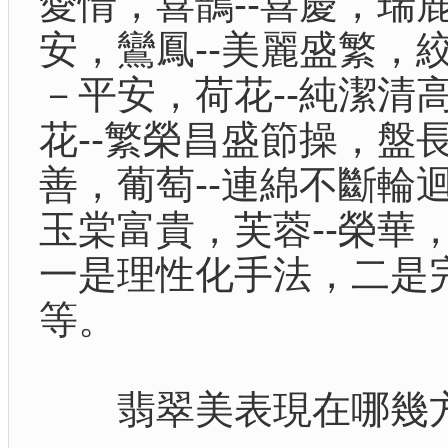
愛情，喜鵲--喜慶，瑞鹿
安，鸞鳳--美麗盛繁，絞
－平安，荷花--純潔清高
花--繁榮昌盛節操，盤長
善，葡萄--連綿不斷輪迴
玉棠富貴，芙蓉--榮華
一是理性化手法，二是
等。
翡翠美表現在哪幾方