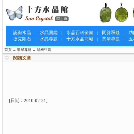
認識水晶
水晶圖鑑
水晶百科全書
問答釋疑
功
|
|
|
|
捷克隕石
水晶專題
十方水晶商城
翡翠專題
玉
|
|
|
|
首頁
→
翡翠專題
→
翡翠評賞
閱讀文章
[日期：
2010-02-21
]