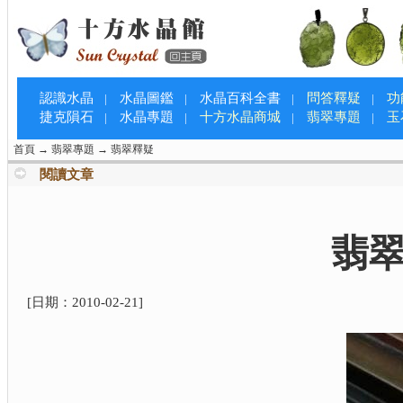
認識水晶
水晶圖鑑
水晶百科全書
問答釋疑
功
|
|
|
|
捷克隕石
水晶專題
十方水晶商城
翡翠專題
玉
|
|
|
|
首頁
→
翡翠專題
→
翡翠釋疑
閱讀文章
翡
[日期：
2010-02-21
]