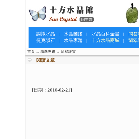
認識水晶
水晶圖鑑
水晶百科全書
問答
|
|
|
捷克隕石
水晶專題
十方水晶商城
翡翠
|
|
|
首頁
→
翡翠專題
→
翡翠評賞
閱讀文章
[日期：
2010-02-21
]