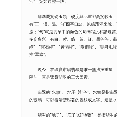
活"，宛如通靈一般。
翡翠屬於硬玉類，硬度與比重都高於軟玉，盛
有"正、濃、陽、勻"四字口訣。以綠翡翠來說，
濃；"勻"就是翡翠中的顏色的均勻程度和諧適
多姿多彩，有白、紫、綠、黃、紅、黑等等，翡
綠"、"寶石綠"、"黃陽綠"、"陽俏綠"、"鸚
推"翠綠"。
現今，在珠寶市場翡翠是唯一無法按重量、純
陽勻一直是鑒賞翡翠的三大因素。
翡翠的"水頭"、"地子"與"色"。水頭是指
的玻璃，可以看清楚壓著的圖紋或文字。這是水
翡翠的"地子"、"底子"或"地張"，是指翡