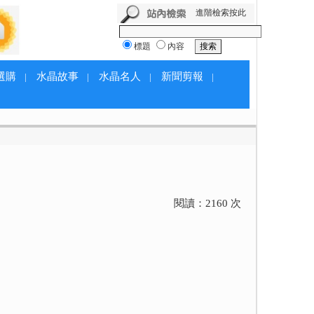
進階檢索按此
標題
內容
選購
水晶故事
水晶名人
新聞剪報
|
|
|
|
閱讀：
2160
次