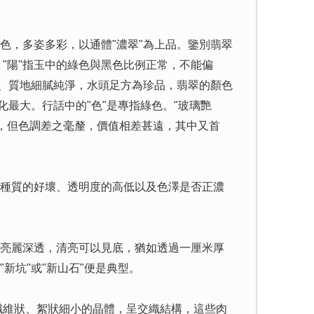
，多姿多彩，以通體"濃翠"為上品。鑒別翡翠
；"陽"指玉中的綠色與黑色比例正常，不能偏
好、質地細膩純淨，水頭足方為珍品，翡翠的顏色
最大。行話中的"色"是專指綠色。"玻璃艷
是綠色，但色調差之毫釐，價值相差甚遠，其中又首
種質的好壞、透明度的高低以及色澤是否正濃
"亮麗深透，清亮可以見底，猶如透過一厘米厚
新坑"或"新山石"便是典型。
纖維狀、絮狀細小的晶體，呈交織結構，這些肉