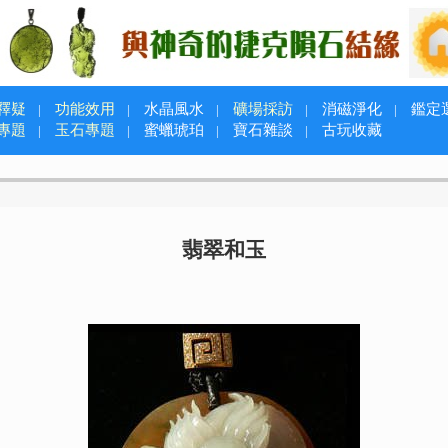
釋疑
功能效用
水晶風水
礦場採訪
消磁淨化
鑑定
|
|
|
|
|
專題
玉石專題
蜜蠟琥珀
寶石雜談
古玩收藏
|
|
|
|
翡翠和玉