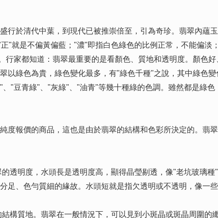
行於清代中葉，到現代已被推崇倍至，引為奇珍。翡翠內蘊玉色
"正"就是不偏黃偏藍；"濃"即指白色綠色的比例正常，不能偏淡
當。行家都知道：翡翠最重要的是看顏色、質地和透明度。顏色
翠以綠色為貴，綠色變化最多，有"綠色千種"之說，其中綠色變化
哥毛綠"、"豆青綠"、"灰綠"、"油青"等幾十種綠的色調。雖然都
度報價的商品，這也是由於翡翠的結構和色彩所決定的。翡翠
翡翠的透明度，水頭長是透明度高，顯得晶瑩剔透，像"老坑玻璃種
分足、色勻質細的緣故。水頭短就是指欠透明或不透明，像一些"
翠的結構質地。翡翠在一般情況下，可以見到小斑晶或斑晶周圍的