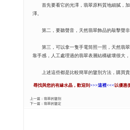
首先要看它的光澤，翡翠原料質地細膩，加工
澤。
第二，要聽聲音，天然翡翠飾品的敲擊聲非常
第三，可以拿一隻手電筒照一照，天然翡翠它
靠手感，人工處理過的翡翠表層結構破壞很大，
上述這些都是比較簡單的鑒別方法，購買貴重
尋找與您的有緣水晶，歡迎到
>>>這裡<<<
以優惠
上一篇：
翡翠的鑒別
下一篇：
翡翠的鑒定