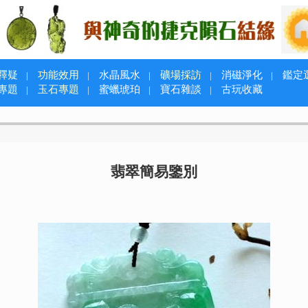
釋疑
功能效用
水晶風水
礦場採訪
消磁淨化
鑑定
|
|
|
|
|
專題
玉石專題
蜜蠟琥珀
寶石雜談
古玩收藏
|
|
|
|
翡翠簡易鑒別