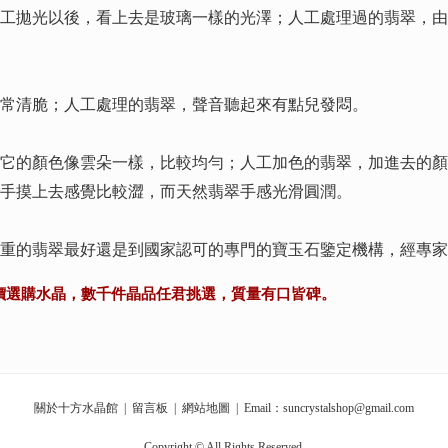
拋光以後，看上去是玻璃一樣的光澤；人工處理過的翡翠，由
清脆；人工處理的翡翠，聲音聽起來有點兒發悶。
的顏色像雲朵一樣，比較均勻；人工加色的翡翠，加進去的顏
手摸上去感覺比較澀，而天然翡翠手感光滑圓潤。
的翡翠最好還是到國家認可的專門的寶玉石鑒定機構，經專家
價選購水晶，數千件晶品任君挑選，質量有口皆碑。
關於十方水晶館
|
留言板
|
網站地圖
| Email：suncrystalshop@gmail.com
Copyright © All Rights Reserved.