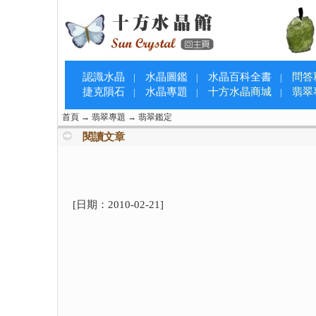
認識水晶
水晶圖鑑
水晶百科全書
問答
|
|
|
捷克隕石
水晶專題
十方水晶商城
翡翠
|
|
|
首頁
→
翡翠專題
→
翡翠鑑定
閱讀文章
[日期：
2010-02-21
]