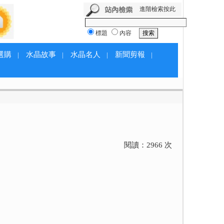
進階檢索按此
標題
內容
選購
水晶故事
水晶名人
新聞剪報
|
|
|
|
閱讀：
2966
次