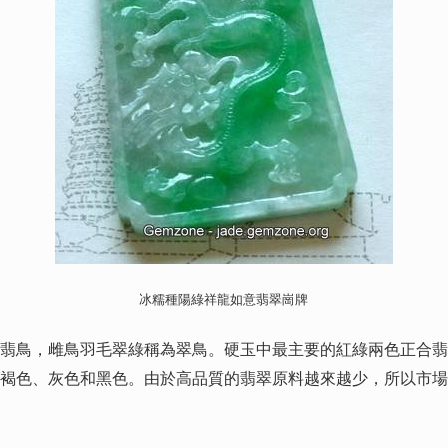
冰糯種陽綠祥龍如意翡翠崗牌
鳥，雌鳥羽毛翠綠稱為翠鳥。硬玉中最主要的紅綠兩色正合翡
褐色、灰色和黑色。由於高品質的翡翠原料越來越少，所以市場