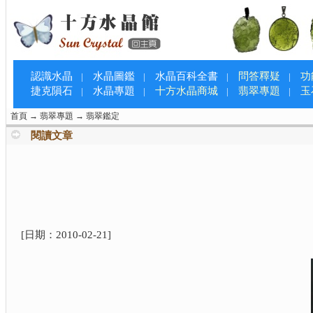
認識水晶
水晶圖鑑
水晶百科全書
問答釋疑
功
|
|
|
|
捷克隕石
水晶專題
十方水晶商城
翡翠專題
玉
|
|
|
|
首頁
→
翡翠專題
→
翡翠鑑定
閱讀文章
[日期：
2010-02-21
]