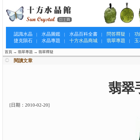
認識水晶
水晶圖鑑
水晶百科全書
問答釋疑
功
|
|
|
|
捷克隕石
水晶專題
十方水晶商城
翡翠專題
玉
|
|
|
|
首頁
→
翡翠專題
→
翡翠釋疑
閱讀文章
翡翠
[日期：
2010-02-20
]