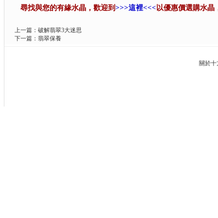
尋找與您的有緣水晶，歡迎到
>>>這裡<<<
以優惠價選購水晶
上一篇：
破解翡翠3大迷思
下一篇：
翡翠保養
關於十