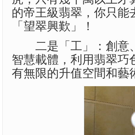
的
帝王級翡翠，你只能
「望翠興歎」！
二是「工」：創意、
智慧載體，利用翡翠巧
有無限的升值空間和藝