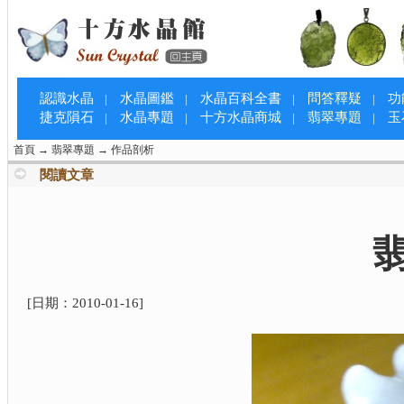
認識水晶
水晶圖鑑
水晶百科全書
問答釋疑
功
|
|
|
|
捷克隕石
水晶專題
十方水晶商城
翡翠專題
玉
|
|
|
|
首頁
→
翡翠專題
→
作品剖析
閱讀文章
翡
[日期：
2010-01-16
]