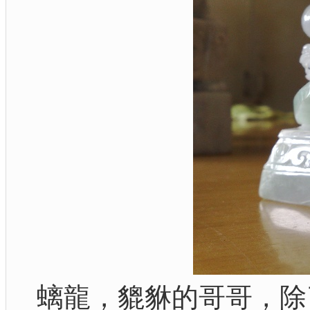
螭龍，貔貅的哥哥，除