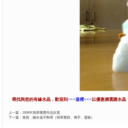
尋找與您的有緣水晶，歡迎到
>>>這裡<<<
以優惠價選購水晶
上一篇：
2008年翡翠獲獎作品欣賞
下一篇：
進貨，錢永遠不夠用（翡翠蟹鉗、佛手、靈猴）