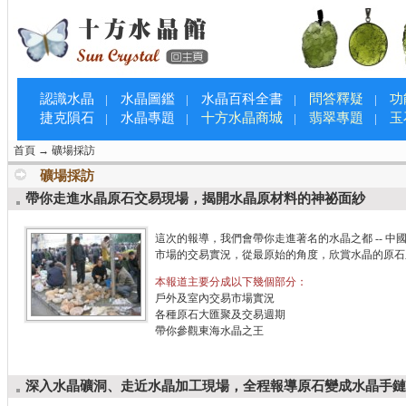
認識水晶
水晶圖鑑
水晶百科全書
問答釋疑
功
|
|
|
|
捷克隕石
水晶專題
十方水晶商城
翡翠專題
玉
|
|
|
|
首頁
→
礦場採訪
礦場採訪
帶你走進水晶原石交易現場，揭開水晶原材料的神祕面紗
這次的報導，我們會帶你走進著名的水晶之都 -- 
市場的交易實況，從最原始的角度，欣賞水晶的原石
本報道主要分成以下幾個部分：
戶外及室內交易市場實況
各種原石大匯聚及交易週期
帶你參觀東海水晶之王
深入水晶礦洞、走近水晶加工現場，全程報導原石變成水晶手鏈