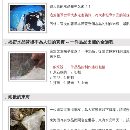
破天荒的水晶報導又來了！
這篇報導會帶大家走進礦洞，為大家報導水晶的開採
另外，這次的報導亦涵蓋整個水晶的制作過程，緊貼
揭密水晶背後不為人知的真實 -- 一件晶品出爐的全過程
這篇文章幾乎覆蓋了一件水晶，從購買原材料到出廠
來不易。
一般來說，一件晶品的制作過程包括：
1. 原石採購 2. 切割
3. 塑型 4. 雕刻
5. 打磨 6. 拋光 7. 上光
雨後的東海
一位連雲港東海網友，為大家帶來以下報導，請慢慢
東海因為有水晶而聞名全世界，東海水晶甲天下。該