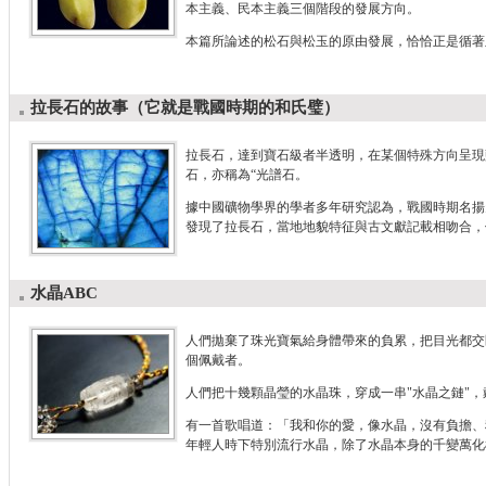
本主義、民本主義三個階段的發展方向。
本篇所論述的松石與松玉的原由發展，恰恰正是循著
拉長石的故事（它就是戰國時期的和氏璧）
拉長石，達到寶石級者半透明，在某個特殊方向呈現
石，亦稱為“光譜石。
據中國礦物學界的學者多年研究認為，戰國時期名揚
發現了拉長石，當地地貌特征與古文獻記載相吻合，
水晶ABC
人們拋棄了珠光寶氣給身體帶來的負累，把目光都交
個佩戴者。
人們把十幾顆晶瑩的水晶珠，穿成一串"水晶之鏈"，
有一首歌唱道：「我和你的愛，像水晶，沒有負擔、
年輕人時下特別流行水晶，除了水晶本身的千變萬化