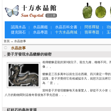
認識水晶
水晶圖鑑
水晶百科全書
問答釋疑
功
|
|
|
|
捷克隕石
水晶專題
十方水晶商城
翡翠專題
玉
|
|
|
|
首頁
→
水晶故事
水晶故事
姜子牙發現水晶貔貅的秘密
相傳貔貅是龍的第9個兒子。龍生九種，種種不同。
像 」 。
貔貅是三百多萬年以前生活在西藏、四川康定一帶的
認識，姜子牙覺得它長相威猛非凡，就想方設法將它
為 「 雲 」 。
當時姜子牙發現貔貅每天食量驚人，卻從不大小便（
八方的動物聞到這種奇香後無不爭先恐後．．．
紅紋石的典故來源