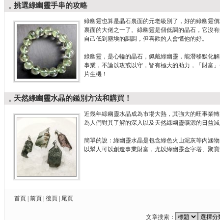
挑選綠幽靈手串的攻略
綠幽靈也算是晶石裏面的元老級別了，好的綠幽靈價
裏面的大佬之一了。綠幽靈是個低調的晶石，它沒有
自己低到塵埃的調調，但喜歡的人會懂他的好。
綠幽靈，是心輪的晶石，佩戴綠幽靈，能潛移默化解
事業，不論以攻或以守，皆有極大的助力，「財富」
片生機！
天然綠幽靈水晶的鑑別方法和購買！
近幾年綠幽靈水晶成為市場大熱，其強大的旺事業轉
為人們對其了解的深入以及天然綠幽靈礦源的日益減
簡單的說：綠幽靈水晶是包含綠色火山泥灰等內涵物
以幫人可以創造事業財富，尤以綠幽靈金字塔、聚寶
首頁
|
前頁
|
後頁
|
尾頁
文章搜索：