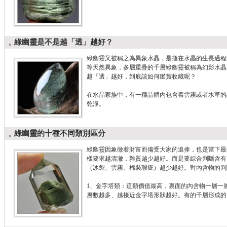
綠幽靈是不是越「透」越好？
綠幽靈又被稱之為異象水晶，是指在水晶的生長過程
等天然異象，多層重疊的千層綠幽靈被稱為幻影水晶
越「透」越好，到底該如何鑑賞收藏呢？
在水晶家族中，有一種晶體內包含着雲霧或者水草的
乾淨。
綠幽靈的十種不同類別區分
綠幽靈因象徵着財富而備受大家的追捧，也是當下最
樣要求越清澈，雜質越少越好。而是要綜合判斷含有
（冰裂、雲霧、棉裝瑕疵）越少越好。對內含物的判
1、金字塔類：這類價值最高，裏面的內含物一層一
層數越多、越接近金字塔形狀越好。有的千層形成的