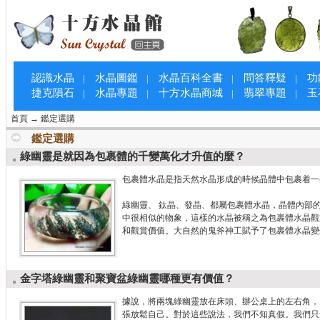
認識水晶
水晶圖鑑
水晶百科全書
問答釋疑
功
|
|
|
|
捷克隕石
水晶專題
十方水晶商城
翡翠專題
玉
|
|
|
|
首頁
→
鑑定選購
鑑定選購
綠幽靈是就因為包裹體的千變萬化才升值的麼？
包裹體水晶是指天然水晶形成的時候晶體中包裹着一
綠幽靈、 鈦晶、發晶、都屬包裹體水晶，晶體內部
中很相似的物象，這樣的水晶被稱之為包裹體水晶觀
和觀賞價值。大自然的鬼斧神工賦予了包裹體水晶變
金字塔綠幽靈和聚寶盆綠幽靈哪種更有價值？
據說，將兩塊綠幽靈放在床頭、辦公桌上的左右角，
張放鬆自己。對於這些說法，我們不知真假。我們只