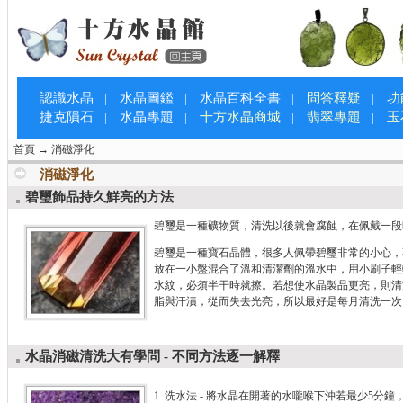
認識水晶
水晶圖鑑
水晶百科全書
問答釋疑
功
|
|
|
|
捷克隕石
水晶專題
十方水晶商城
翡翠專題
玉
|
|
|
|
首頁
→
消磁淨化
消磁淨化
碧璽飾品持久鮮亮的方法
碧璽是一種礦物質，清洗以後就會腐蝕，在佩戴一段
碧璽是一種寶石晶體，很多人佩帶碧璽非常的小心，
放在一小盤混合了溫和清潔劑的溫水中，用小刷子輕
水紋，必須半干時就擦。若想使水晶製品更亮，則清
脂與汗漬，從而失去光亮，所以最好是每月清洗一次
水晶消磁清洗大有學問 - 不同方法逐一解釋
1. 洗水法 - 將水晶在開著的水嚨喉下沖若最少