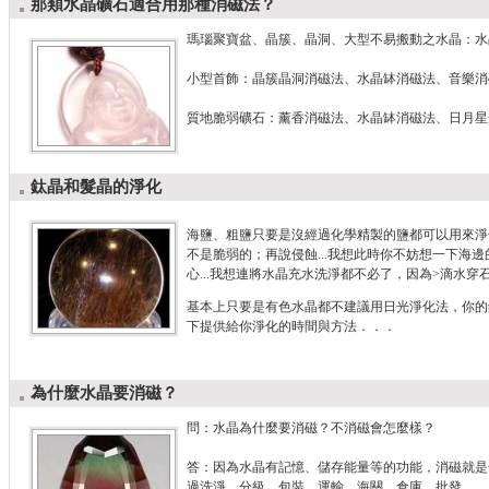
那類水晶礦石適合用那種消磁法？
瑪瑙聚寶盆、晶簇、晶洞、大型不易搬動之水晶：水
小型首飾：晶簇晶洞消磁法、水晶缽消磁法、音樂消
質地脆弱礦石：薰香消磁法、水晶缽消磁法、日月星
鈦晶和髮晶的淨化
海鹽、粗鹽只要是沒經過化學精製的鹽都可以用來淨化
不是脆弱的；再說侵蝕...我想此時你不妨想一下海邊
心...我想連將水晶充水洗淨都不必了，因為>滴水穿
基本上只要是有色水晶都不建議用日光淨化法，你的
下提供給你淨化的時間與方法．．．
為什麼水晶要消磁？
問：水晶為什麼要消磁？不消磁會怎麼樣？
答：因為水晶有記憶、儲存能量等的功能，消磁就是
過洗淨、分級、包裝、運輸、海關、倉庫、批發．．